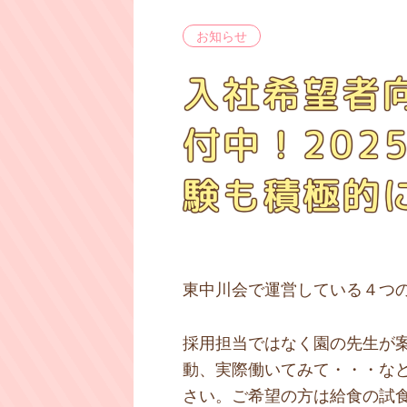
お知らせ
入社希望者
付中！202
験も積極的
東中川会で運営している４つ
採用担当ではなく園の先生が
動、実際働いてみて・・・な
さい。ご希望の方は給食の試