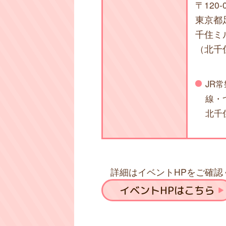
〒120-
東京都足
千住ミ
（北千住
JR
線・
北千
詳細はイベントHPをご確認
イベントHPはこちら